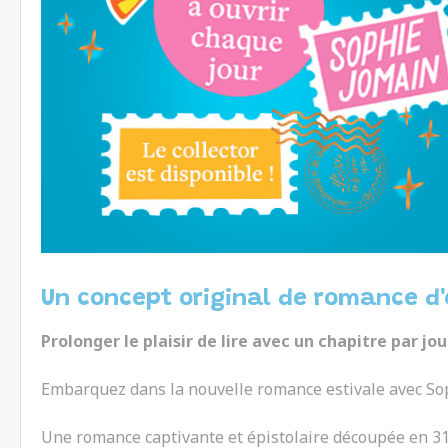
Un concept original de romance d'é
Prolonger le plaisir de lire avec un chapitre par jour
Embarquez dans la nouvelle romance estivale avec Sophi
Une romance captivante et épistolaire découpée en 31 