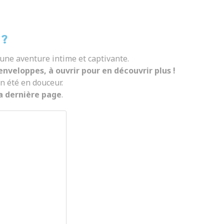
 ?
une aventure intime et captivante.
nveloppes, à ouvrir pour en découvrir plus !
un été en douceur.
 la dernière page
.