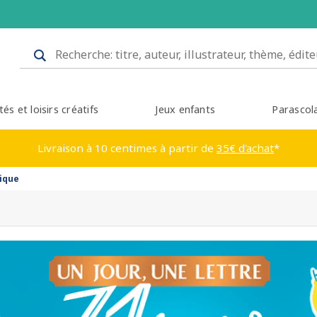
tés et loisirs créatifs
Jeux enfants
Parascol
Livraison à 10 centimes à partir de
35€ d'achat
*
nique