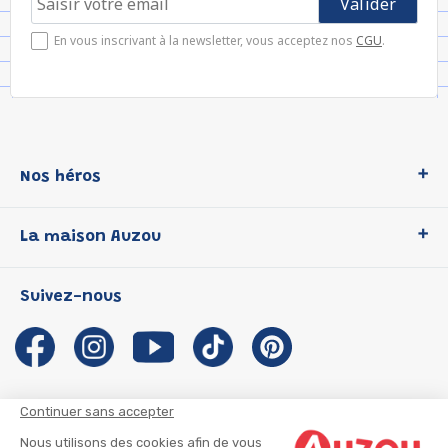
En vous inscrivant à la newsletter, vous acceptez nos
CGU
.
Nos héros
Loup
La maison Auzou
P'tit Loup
Les Héros du CP
Qui sommes-nous ?
Suivez-nous
Les Influenceuses
Notre histoire
Migali
Auzou s'engage
Petite Taupe
Auteurs et illustrateurs Auzou
Azuro
Nous rejoindre
Continuer sans accepter
Ma Boîte à Héros
Nous contacter
Nous utilisons des cookies afin de vous