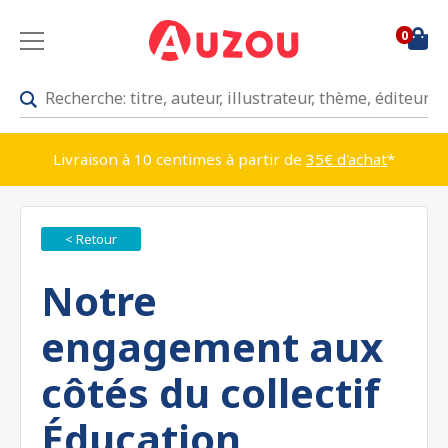
0
Livraison à 10 centimes à partir de
35€ d'achat
*
< Retour
Notre
engagement aux
côtés du collectif
Éducation