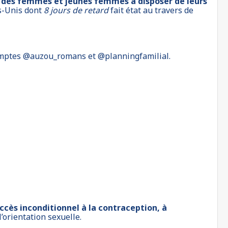
its des femmes et jeunes femmes à disposer de leurs
s-Unis dont
8 jours de retard
fait état au travers de
omptes
@auzou_romans
et
@planningfamilial
.
ccès inconditionnel à la contraception, à
l’orientation sexuelle.