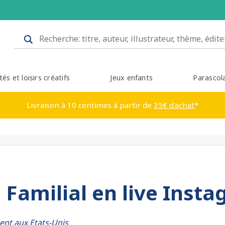
tés et loisirs créatifs
Jeux enfants
Parascol
Livraison à 10 centimes à partir de
35€ d'achat
*
 Familial en live Inst
ment aux Etats-Unis