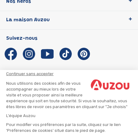
Nos héros
Loup
La maison Auzou
P'tit Loup
Les Héros du CP
Qui sommes-nous ?
Suivez-nous
Les Influenceuses
Notre histoire
Migali
Auzou s'engage
Petite Taupe
Auteurs et illustrateurs Auzou
Azuro
Nous rejoindre
Continuer sans accepter
Ma Boîte à Héros
Nous contacter
Nous utilisons des cookies afin de vous
CGU
Suivre mon colis
accompagner au mieux lors de votre
visite et vous proposer ainsi la meilleure
Infos consommateur
CGV
expérience qui soit en toute sécurité. Si vous le souhaitez, vous
Mentions légales
êtes libres de revoir ces paramètres en cliquant sur "Je choisis"
Nous rejoindre
L'équipe Auzou
Pour modifier vos préférences par la suite, cliquez sur le lien
'Préférences de cookies' situé dans le pied de page.