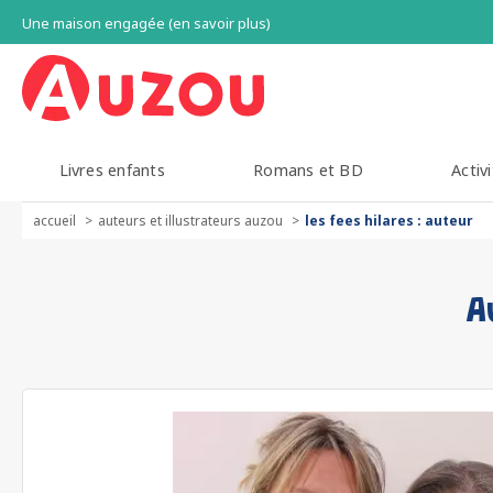
Une maison engagée (en savoir plus)
Livres enfants
Romans et BD
Activi
accueil
auteurs et illustrateurs auzou
les fees hilares : auteur
A