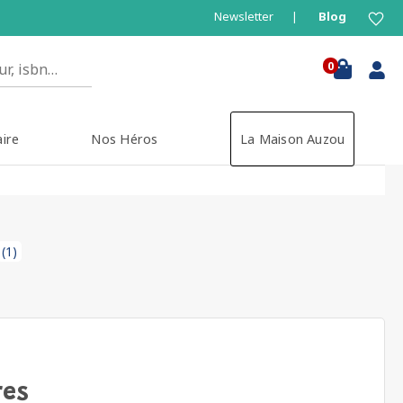
Newsletter
Blog
0
aire
Nos Héros
La Maison Auzou
(1)
res