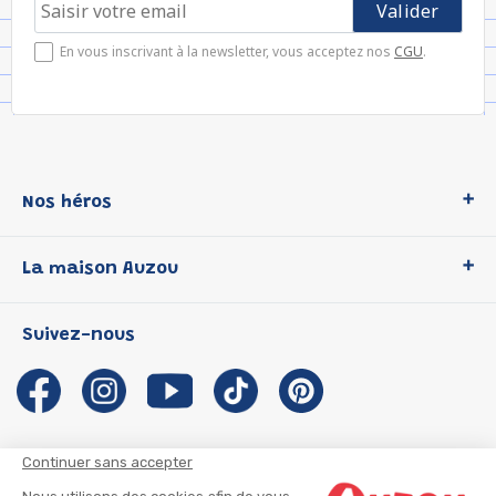
En vous inscrivant à la newsletter, vous acceptez nos
CGU
.
Nos héros
Loup
La maison Auzou
P'tit Loup
Les Héros du CP
Qui sommes-nous ?
Suivez-nous
Les Influenceuses
Notre histoire
Migali
Auzou s'engage
Petite Taupe
Auteurs et illustrateurs Auzou
Azuro
Nous rejoindre
Continuer sans accepter
Ma Boîte à Héros
Nous contacter