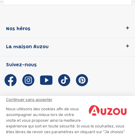
Nos héros
Loup
La maison Auzou
P'tit Loup
Les Héros du CP
Qui sommes-nous ?
Suivez-nous
Les Influenceuses
Notre histoire
Migali
Auzou s'engage
Petite Taupe
Auteurs et illustrateurs Auzou
Azuro
Nous rejoindre
Continuer sans accepter
Ma Boîte à Héros
Nous contacter
Nous utilisons des cookies afin de vous
CGU
Suivre mon colis
accompagner au mieux lors de votre
visite et vous proposer ainsi la meilleure
Infos consommateur
CGV
expérience qui soit en toute sécurité. Si vous le souhaitez, vous
Mentions légales
êtes libres de revoir ces paramètres en cliquant sur "Je choisis"