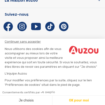
La maison Auzou
P'tit Loup
Les Héros du CP
Qui sommes-nous ?
Suivez-nous
Les Influenceuses
Notre histoire
Migali
Auzou s'engage
Petite Taupe
Auteurs et illustrateurs Auzou
Azuro
Nous rejoindre
Continuer sans accepter
Ma Boîte à Héros
Nous contacter
Nous utilisons des cookies afin de vous
CGU
Suivre mon colis
accompagner au mieux lors de votre
visite et vous proposer ainsi la meilleure
Infos consommateur
CGV
expérience qui soit en toute sécurité. Si vous le souhaitez, vous
Mentions légales
êtes libres de revoir ces paramètres en cliquant sur "Je choisis"
Nous rejoindre
L'équipe Auzou
Pour modifier vos préférences par la suite, cliquez sur le lien
'Préférences de cookies' situé dans le pied de page.
© 2026 - AUZOU
|
Plan du site
Consentements certifiés par
Ajouter au panier
Je choisis
OK pour moi