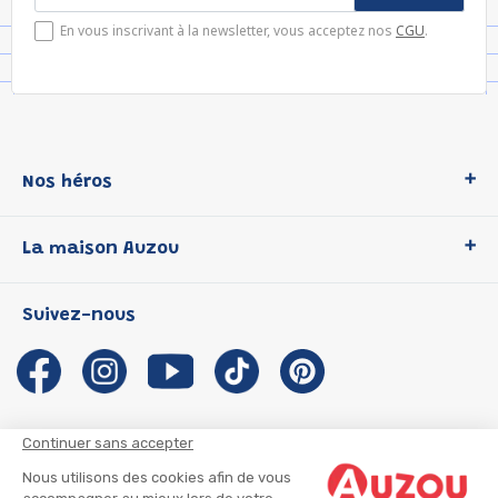
En vous inscrivant à la newsletter, vous acceptez nos
CGU
.
Nos héros
Loup
La maison Auzou
P'tit Loup
Les Héros du CP
Qui sommes-nous ?
Suivez-nous
Les Influenceuses
Notre histoire
Migali
Auzou s'engage
Petite Taupe
Auteurs et illustrateurs Auzou
Azuro
Nous rejoindre
Continuer sans accepter
Ma Boîte à Héros
Nous contacter
Nous utilisons des cookies afin de vous
CGU
Suivre mon colis