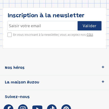
Inscription à la newsletter
En vous inscrivant à la newsletter, vous acceptez nos
CGU
.
Nos héros
Loup
La maison Auzou
P'tit Loup
Les Héros du CP
Qui sommes-nous ?
Suivez-nous
Les Influenceuses
Notre histoire
Migali
Auzou s'engage