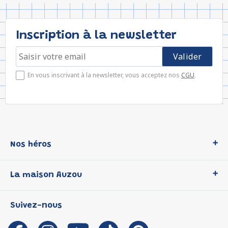
Inscription à la newsletter
En vous inscrivant à la newsletter, vous acceptez nos
CGU
.
Nos héros
Loup
La maison Auzou
P'tit Loup
Les Héros du CP
Qui sommes-nous ?
Suivez-nous
Les Influenceuses
Notre histoire
Migali
Auzou s'engage