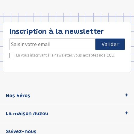
Inscription à la newsletter
En vous inscrivant à la newsletter, vous acceptez nos
CGU
.
Nos héros
Loup
La maison Auzou
P'tit Loup
Les Héros du CP
Qui sommes-nous ?
Suivez-nous