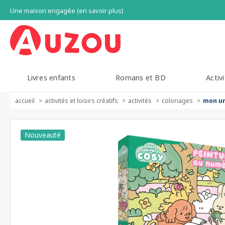
Une maison engagée (en savoir plus)
Livres enfants
Romans et BD
Activi
accueil
activités et loisirs créatifs
activités
coloriages
mon un