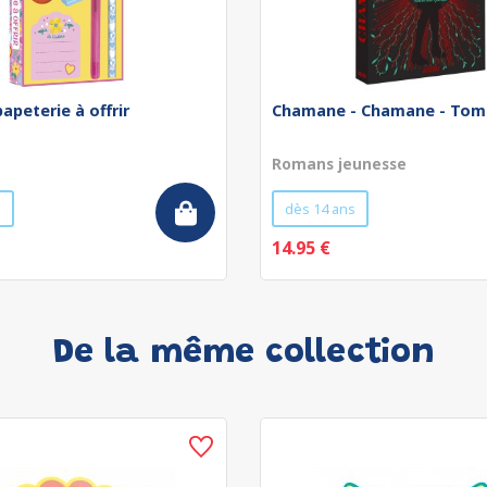
papeterie à offrir
Chamane - Chamane - Tom
Romans jeunesse
s
dès 14 ans
14.95 €
De la même collection