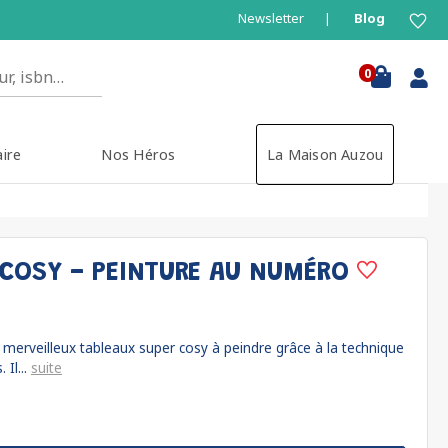
Newsletter
Blog
0
aire
Nos Héros
La Maison Auzou
COSY - PEINTURE AU NUMÉRO
 merveilleux tableaux super cosy à peindre grâce à la technique
Il...
suite