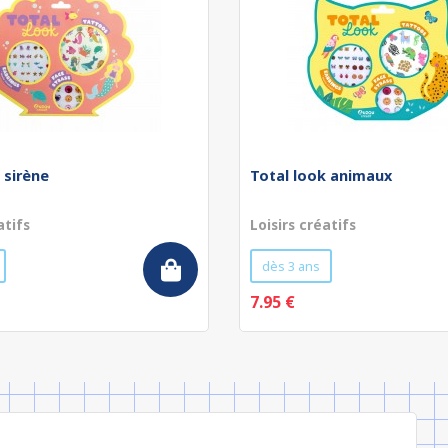
 sirène
Total look animaux
atifs
Loisirs créatifs
dès 3 ans
7.95 €