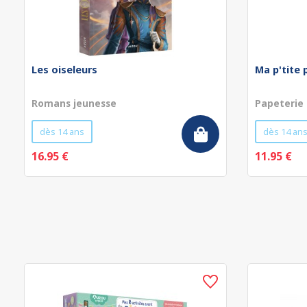
Les oiseleurs
Ma p'tite 
Romans jeunesse
Papeterie
dès 14 ans
dès 14 an
16.95 €
11.95 €