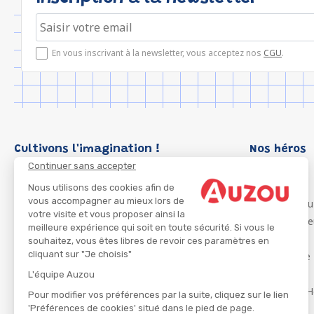
En vous inscrivant à la newsletter, vous acceptez nos
CGU
.
Cultivons l'imagination !
Nos héros
Continuer sans accepter
Loup
P'tit Loup
Nous utilisons des cookies afin de
vous accompagner au mieux lors de
Les Héros du
votre visite et vous proposer ainsi la
Les Influenc
meilleure expérience qui soit en toute sécurité. Si vous le
Migali
souhaitez, vous êtes libres de revoir ces paramètres en
cliquant sur "Je choisis"
Petite Taupe
Azuro
L'équipe Auzou
Ma Boîte à H
Pour modifier vos préférences par la suite, cliquez sur le lien
'Préférences de cookies' situé dans le pied de page.