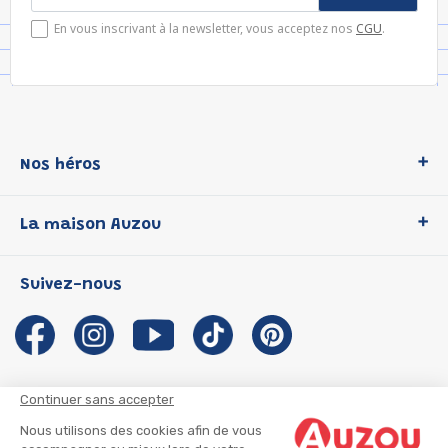
En vous inscrivant à la newsletter, vous acceptez nos
CGU
.
Nos héros
Loup
La maison Auzou
P'tit Loup
Les Héros du CP
Qui sommes-nous ?
Suivez-nous
Les Influenceuses
Notre histoire
Migali
Auzou s'engage
Petite Taupe
Auteurs et illustrateurs Auzou
Azuro
Nous rejoindre
Continuer sans accepter
Ma Boîte à Héros
Nous contacter
Nous utilisons des cookies afin de vous
CGU
Suivre mon colis