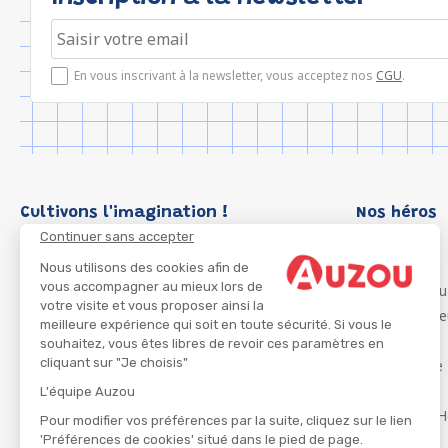
En vous inscrivant à la newsletter, vous acceptez nos
CGU
.
Cultivons l'imagination !
Nos héros
Continuer sans accepter
Loup
P'tit Loup
Nous utilisons des cookies afin de
vous accompagner au mieux lors de
Les Héros du
votre visite et vous proposer ainsi la
Les Influenc
meilleure expérience qui soit en toute sécurité. Si vous le
Migali
souhaitez, vous êtes libres de revoir ces paramètres en
cliquant sur "Je choisis"
Petite Taupe
Azuro
L'équipe Auzou
Ma Boîte à H
Pour modifier vos préférences par la suite, cliquez sur le lien
'Préférences de cookies' situé dans le pied de page.