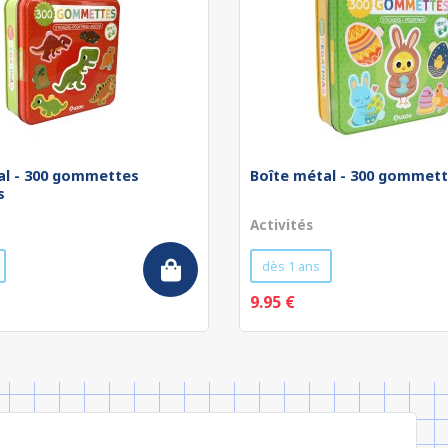
al - 300 gommettes
Boîte métal - 300 gommet
s
Activités
dès 1 ans
9.95 €