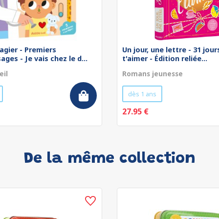
agier - Premiers
Un jour, une lettre - 31 jou
ges - Je vais chez le d...
t'aimer - Édition reliée...
eil
Romans jeunesse
dès 1 ans
27.95 €
De la même collection