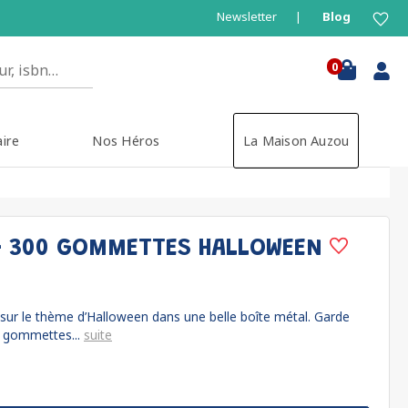
Newsletter
Blog
0
aire
Nos Héros
La Maison Auzou
- 300 GOMMETTES HALLOWEEN
r le thème d’Halloween dans une belle boîte métal. Garde
s gommettes...
suite