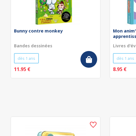
Bunny contre monkey
Mon anim'
apprentissa
Bandes dessinées
Livres d'év
dès 1 ans
dès 1 ans
11.95 €
8.95 €