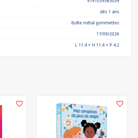
9791039583039
dès 1 ans
Boîte métal gommettes
17/09/2026
L 11.4 × H 11.4 × P 4.2