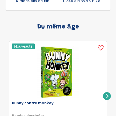
Dimensions en cm
L 23.6 × H 35.4 × P 7.8
Du même âge
Bunny contre monkey
Bandes dessinées