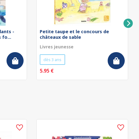
lants -
Petite taupe et le concours de
fo...
châteaux de sable
Livres jeunesse
dès 3 ans
5.95 €