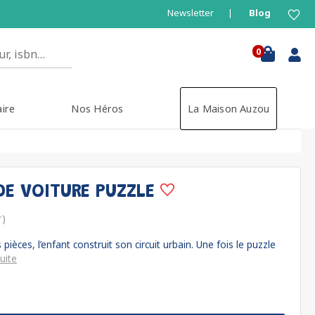
Newsletter
Blog
0
aire
Nos Héros
La Maison Auzou
DE VOITURE PUZZLE
r)
pièces, l’enfant construit son circuit urbain. Une fois le puzzle
uite