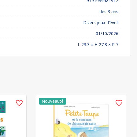
9791039581912
dès 3 ans
Divers jeux d'éveil
01/10/2026
L 23.3 × H 27.8 × P 7