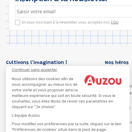
En vous inscrivant à la newsletter, vous acceptez nos
CGU
.
Cultivons l'imagination !
Nos héros
Continuer sans accepter
Loup
P'tit Loup
Nous utilisons des cookies afin de
vous accompagner au mieux lors de
Les Héros du
votre visite et vous proposer ainsi la
Les Influenc
meilleure expérience qui soit en toute sécurité. Si vous le
Migali
souhaitez, vous êtes libres de revoir ces paramètres en
cliquant sur "Je choisis"
Petite Taupe
Azuro
L'équipe Auzou
Ma Boîte à H
Pour modifier vos préférences par la suite, cliquez sur le lien
'Préférences de cookies' situé dans le pied de page.