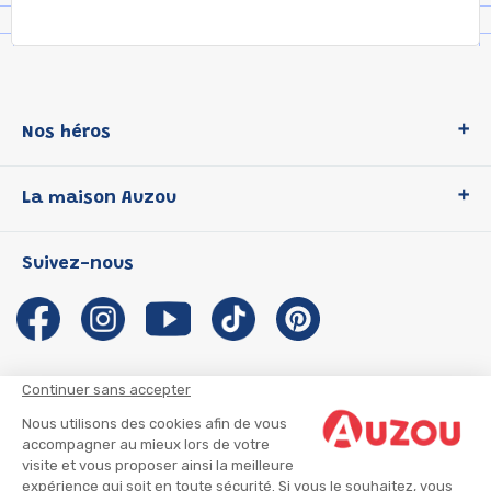
Nos héros
Loup
La maison Auzou
P'tit Loup
Les Héros du CP
Qui sommes-nous ?
Suivez-nous
Les Influenceuses
Notre histoire
Migali
Auzou s'engage
Petite Taupe
Auteurs et illustrateurs Auzou
Azuro
Nous rejoindre
Continuer sans accepter
Ma Boîte à Héros
Nous contacter
Nous utilisons des cookies afin de vous
CGU
Suivre mon colis
accompagner au mieux lors de votre
visite et vous proposer ainsi la meilleure
Infos consommateur
CGV
expérience qui soit en toute sécurité. Si vous le souhaitez, vous