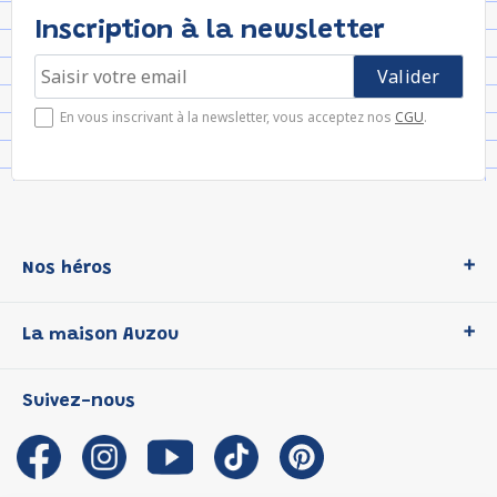
Inscription à la newsletter
En vous inscrivant à la newsletter, vous acceptez nos
CGU
.
Nos héros
Loup
La maison Auzou
P'tit Loup
Les Héros du CP
Qui sommes-nous ?
Suivez-nous
Les Influenceuses
Notre histoire
Migali
Auzou s'engage
Petite Taupe
Auteurs et illustrateurs Auzou