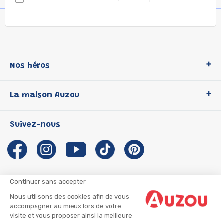
Nos héros
Loup
La maison Auzou
P'tit Loup
Les Héros du CP
Qui sommes-nous ?
Suivez-nous
Les Influenceuses
Notre histoire
Migali
Auzou s'engage
Petite Taupe
Auteurs et illustrateurs Auzou
Azuro
Nous rejoindre
Continuer sans accepter
Ma Boîte à Héros
Nous contacter
Nous utilisons des cookies afin de vous
CGU
Suivre mon colis
accompagner au mieux lors de votre
visite et vous proposer ainsi la meilleure
Infos consommateur
CGV