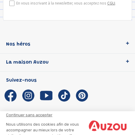
En vous inscrivant à la newsletter, vous acceptez nos
CGU
.
Nos héros
Loup
La maison Auzou
P'tit Loup
Les Héros du CP
Qui sommes-nous ?
Suivez-nous
Les Influenceuses
Notre histoire
Migali
Auzou s'engage
Petite Taupe
Auteurs et illustrateurs Auzou
Azuro
Nous rejoindre
Continuer sans accepter
Ma Boîte à Héros
Nous contacter
Nous utilisons des cookies afin de vous
CGU
Suivre mon colis
accompagner au mieux lors de votre