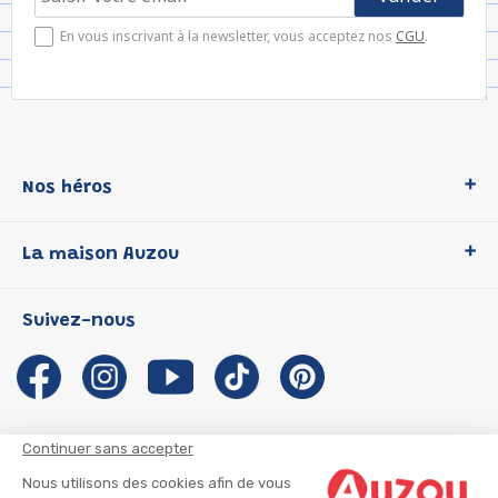
En vous inscrivant à la newsletter, vous acceptez nos
CGU
.
Nos héros
Loup
La maison Auzou
P'tit Loup
Les Héros du CP
Qui sommes-nous ?
Suivez-nous
Les Influenceuses
Notre histoire
Migali
Auzou s'engage
Petite Taupe
Auteurs et illustrateurs Auzou
Azuro
Nous rejoindre
Continuer sans accepter
Ma Boîte à Héros
Nous contacter
Nous utilisons des cookies afin de vous
CGU
Suivre mon colis