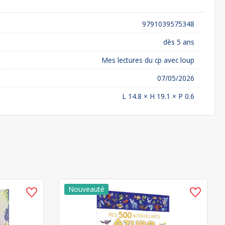
9791039575348
dès 5 ans
Mes lectures du cp avec loup
07/05/2026
L 14.8 × H 19.1 × P 0.6