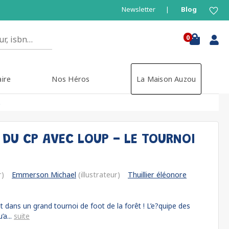
Newsletter
Blog
0
aire
Nos Héros
La Maison Auzou
t
 DU CP AVEC LOUP - LE TOURNOI
r)
Emmerson Michael
(illustrateur)
Thuillier éléonore
 dans un grand tournoi de foot de la forêt ! L’e?quipe des
’a...
suite