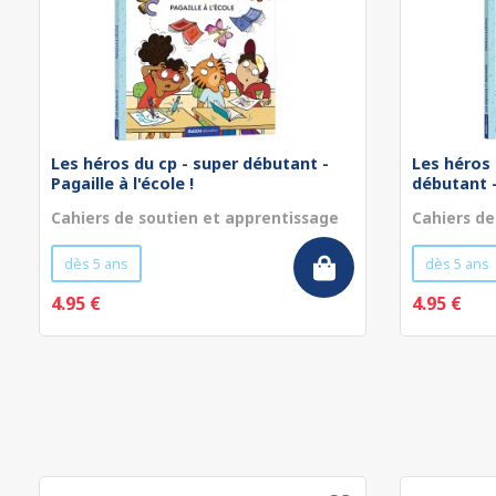
Les héros du cp - super débutant -
Les héros 
Pagaille à l'école !
débutant - 
Cahiers de soutien et apprentissage
Cahiers de
dès 5 ans
dès 5 ans
4.95 €
4.95 €