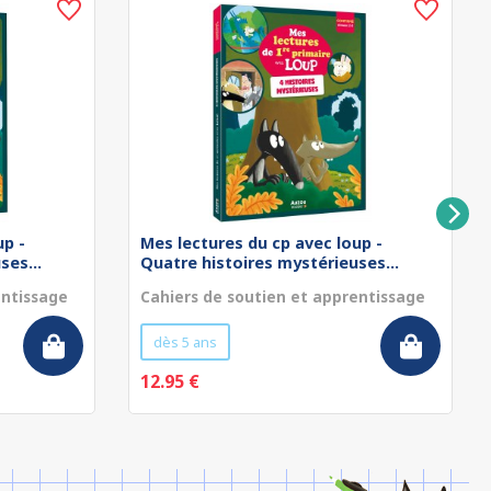
up -
Mes lectures du cp avec loup -
ses...
Quatre histoires mystérieuses...
entissage
Cahiers de soutien et apprentissage
dès 5 ans
12.95 €