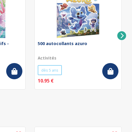
ifs -
500 autocollants azuro
Activités
dès 5 ans
10.95 €