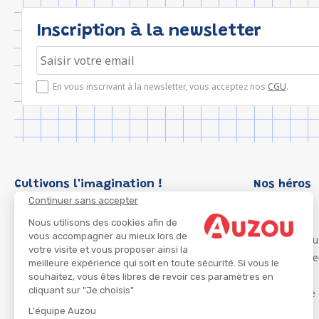
Inscription à la newsletter
En vous inscrivant à la newsletter, vous acceptez nos
CGU
.
Cultivons l'imagination !
Nos héros
Continuer sans accepter
Loup
P'tit Loup
Nous utilisons des cookies afin de
vous accompagner au mieux lors de
Les Héros du
votre visite et vous proposer ainsi la
Les Influenc
meilleure expérience qui soit en toute sécurité. Si vous le
Migali
souhaitez, vous êtes libres de revoir ces paramètres en
cliquant sur "Je choisis"
Petite Taupe
Azuro
L'équipe Auzou