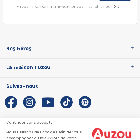
En vous inscrivant à la newsletter, vous acceptez nos
CGU
.
Nos héros
Loup
La maison Auzou
P'tit Loup
Les Héros du CP
Qui sommes-nous ?
Suivez-nous
Les Influenceuses
Notre histoire
Migali
Auzou s'engage
Petite Taupe
Auteurs et illustrateurs Auzou
Azuro
Nous rejoindre
Continuer sans accepter
Ma Boîte à Héros
Nous contacter
Nous utilisons des cookies afin de vous
CGU
Suivre mon colis
accompagner au mieux lors de votre