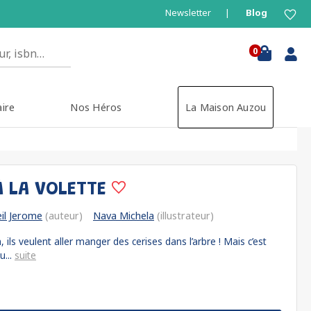
Newsletter
Blog
0
aire
Nos Héros
La Maison Auzou
À LA VOLETTE
eil Jerome
(auteur)
Nava Michela
(illustrateur)
 ils veulent aller manger des cerises dans l’arbre ! Mais c’est
u...
suite