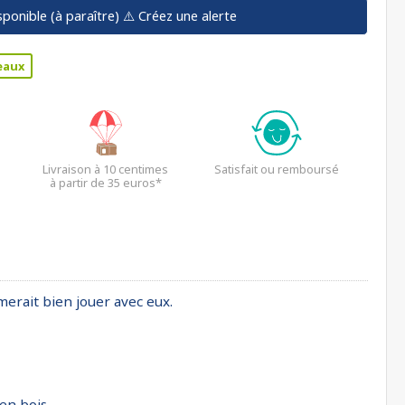
sponible (à paraître)
⚠️ Créez une alerte
eaux
Livraison à 10 centimes
Satisfait ou remboursé
à partir de 35 euros*
imerait bien jouer avec eux.
 en bois