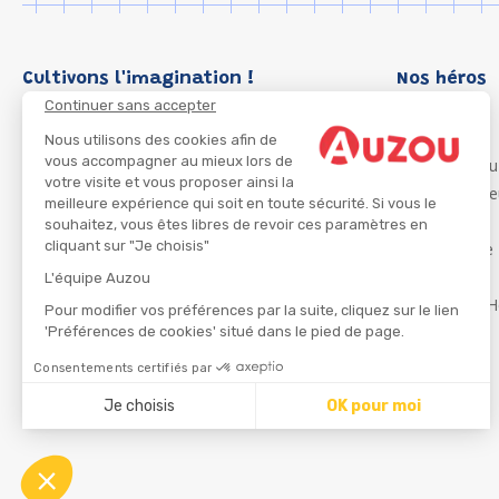
Cultivons l'imagination !
Nos héros
Continuer sans accepter
Loup
P'tit Loup
Nous utilisons des cookies afin de
vous accompagner au mieux lors de
Les Héros du
votre visite et vous proposer ainsi la
Les Influenc
meilleure expérience qui soit en toute sécurité. Si vous le
Migali
souhaitez, vous êtes libres de revoir ces paramètres en
cliquant sur "Je choisis"
Petite Taupe
Azuro
L'équipe Auzou
Ma Boîte à H
Pour modifier vos préférences par la suite, cliquez sur le lien
'Préférences de cookies' situé dans le pied de page.
Consentements certifiés par
CGU
Je choisis
OK pour moi
Axeptio consent
Plateforme de Gestion du Consentement : Personnalisez
Notre plateforme vous permet d'adapter et de gérer vos 