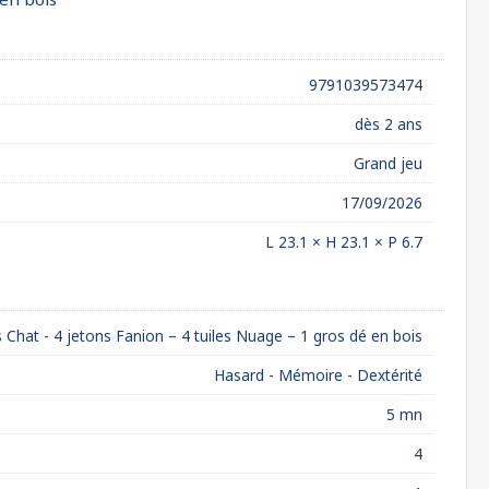
9791039573474
dès 2 ans
Grand jeu
17/09/2026
L 23.1 × H 23.1 × P 6.7
 Chat - 4 jetons Fanion – 4 tuiles Nuage – 1 gros dé en bois
Hasard - Mémoire - Dextérité
5 mn
4