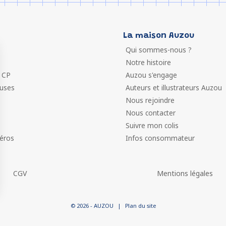
La maison Auzou
Qui sommes-nous ?
Notre histoire
 CP
Auzou s'engage
euses
Auteurs et illustrateurs Auzou
Nous rejoindre
Nous contacter
Suivre mon colis
éros
Infos consommateur
CGV
Mentions légales
 vos Options
© 2026 - AUZOU
|
Plan du site
paramètres de confidentialité, en garantissant la conformit