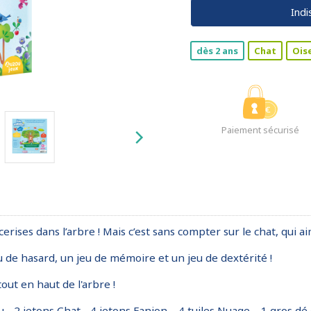
Indi
dès 2 ans
Chat
Ois
Paiement sécurisé
cerises dans l’arbre ! Mais c’est sans compter sur le chat, qui a
u de hasard, un jeu de mémoire et un jeu de dextérité !
out en haut de l'arbre !
- 2 jetons Chat - 4 jetons Fanion – 4 tuiles Nuage – 1 gros dé