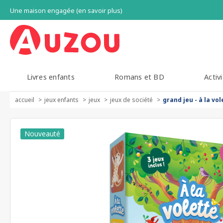
Une maison engagée (en savoir plus)
Livres enfants
Romans et BD
Activi
accueil
jeux enfants
jeux
jeux de société
grand jeu - à la vol