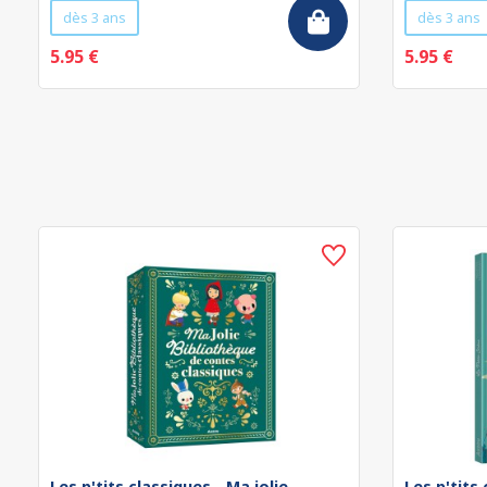
dès 3 ans
dès 3 ans
5.95 €
5.95 €
Les p'tits classiques - Ma jolie
Les p'tits 