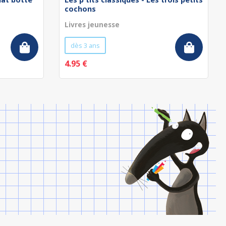
cochons
Livres jeunesse
dès 3 ans
4.95 €