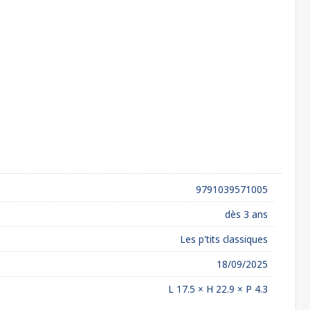
9791039571005
dès 3 ans
Les p'tits classiques
18/09/2025
L 17.5 × H 22.9 × P 4.3