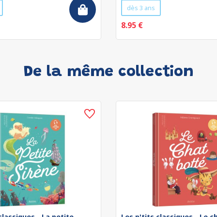
dès 3 ans
8.95 €
De la même collection
classiques - La petite
Les p'tits classiques - Le 