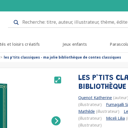
tés et loisirs créatifs
Jeux enfants
Parascol
les p'tits classiques - ma jolie bibliothèque de contes classiques
LES P'TITS CL
BIBLIOTHÈQUE
Quenot Katherine
(auteur
(illustrateur)
Fumagalli 
Mathilde
(illustrateur)
L
(illustrateur)
Miceli Lilia
(
(illustrateur)