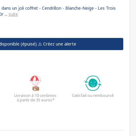
 dans un joli coffret - Cendrillon - Blanche-Neige - Les Trois
r ...
suite
disponible (épuisé)
⚠️ Créez une alerte
Livraison à 10 centimes
Satisfait ou remboursé
à partir de 35 euros*