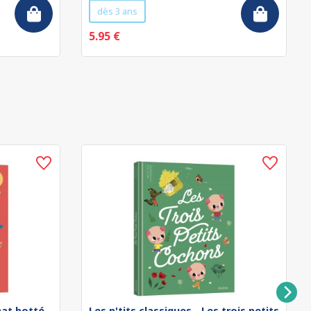
dès 3 ans
5.95 €
chat botté
Les p'tits classiques - Les trois petits