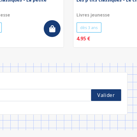
nesse
Livres jeunesse
dès 3 ans
4.95 €