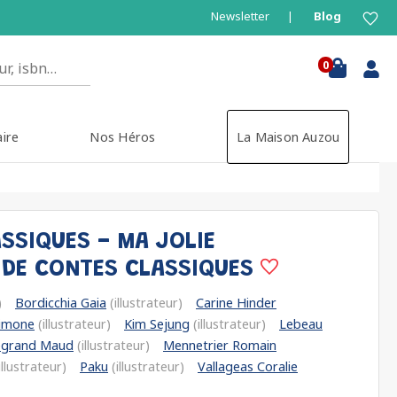
Newsletter
Blog
0
aire
Nos Héros
La Maison Auzou
ASSIQUES - MA JOLIE
 DE CONTES CLASSIQUES
)
Bordicchia Gaia
(illustrateur)
Carine Hinder
Simone
(illustrateur)
Kim Sejung
(illustrateur)
Lebeau
egrand Maud
(illustrateur)
Mennetrier Romain
illustrateur)
Paku
(illustrateur)
Vallageas Coralie