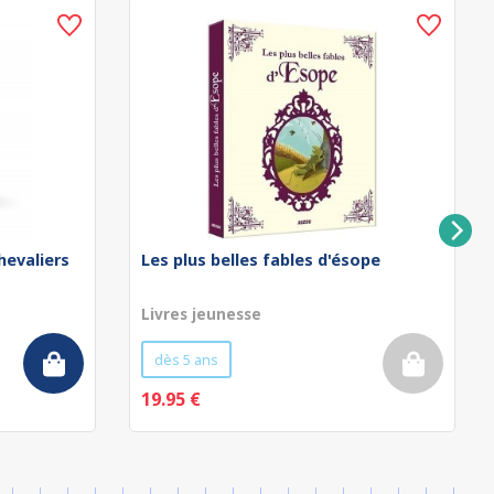
hevaliers
Les plus belles fables d'ésope
Livres jeunesse
dès 5 ans
19.95 €