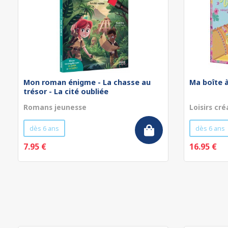
Mon roman énigme - La chasse au
Ma boîte à
trésor - La cité oubliée
Romans jeunesse
Loisirs cré
dès 6 ans
dès 6 ans
7.95 €
16.95 €