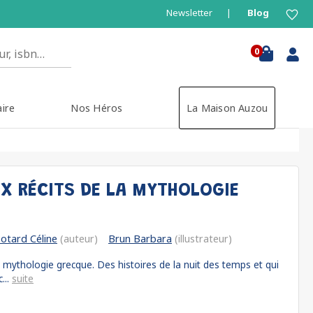
Newsletter
Blog
0
aire
Nos Héros
La Maison Auzou
UX RÉCITS DE LA MYTHOLOGIE
otard Céline
(auteur)
Brun Barbara
(illustrateur)
a mythologie grecque. Des histoires de la nuit des temps et qui
...
suite