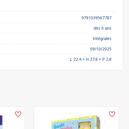
9791039567787
dès 6 ans
Intégrales
09/10/2025
L 22.4 × H 27.8 × P 2.8