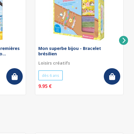
remières
Mon superbe bijou - Bracelet
...
brésilien
Loisirs créatifs
dès 6 ans
9.95 €