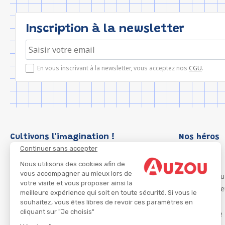
Inscription à la newsletter
En vous inscrivant à la newsletter, vous acceptez nos
CGU
.
Cultivons l'imagination !
Nos héros
Continuer sans accepter
Loup
P'tit Loup
Nous utilisons des cookies afin de
vous accompagner au mieux lors de
Les Héros du
votre visite et vous proposer ainsi la
Les Influenc
meilleure expérience qui soit en toute sécurité. Si vous le
Migali
souhaitez, vous êtes libres de revoir ces paramètres en
cliquant sur "Je choisis"
Petite Taupe