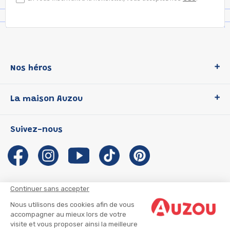
Nos héros
Loup
La maison Auzou
P'tit Loup
Les Héros du CP
Qui sommes-nous ?
Suivez-nous
Les Influenceuses
Notre histoire
Migali
Auzou s'engage
Petite Taupe
Auteurs et illustrateurs Auzou
Azuro
Nous rejoindre
Continuer sans accepter
Ma Boîte à Héros
Nous contacter
Nous utilisons des cookies afin de vous
CGU
Suivre mon colis
accompagner au mieux lors de votre
visite et vous proposer ainsi la meilleure
Infos consommateur
CGV