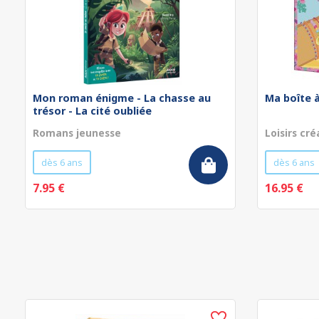
Mon roman énigme - La chasse au
Ma boîte à
trésor - La cité oubliée
Romans jeunesse
Loisirs cré
dès 6 ans
dès 6 ans
7.95 €
16.95 €