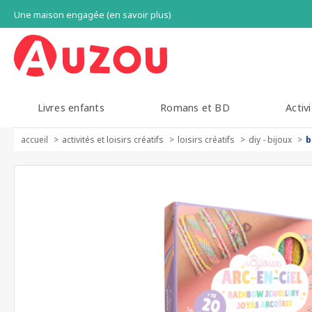
Une maison engagée (en savoir plus)
Livres enfants
Romans et BD
Activi
accueil
activités et loisirs créatifs
loisirs créatifs
diy - bijoux
b