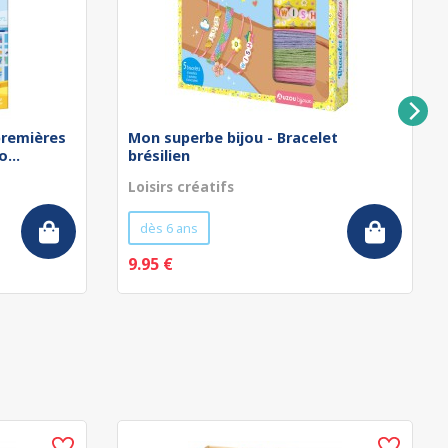
remières
Mon superbe bijou - Bracelet
...
brésilien
Loisirs créatifs
dès 6 ans
9.95 €