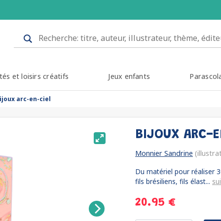
tés et loisirs créatifs
Jeux enfants
Parascol
ijoux arc-en-ciel
BIJOUX ARC-E
Monnier Sandrine
(illustra
Du matériel pour réaliser 3
fils brésiliens, fils élast...
su
20.95 €