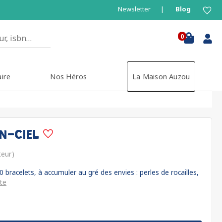
Newsletter
Blog
0
aire
Nos Héros
La Maison Auzou
N-CIEL
teur)
0 bracelets, à accumuler au gré des envies : perles de rocailles,
ite