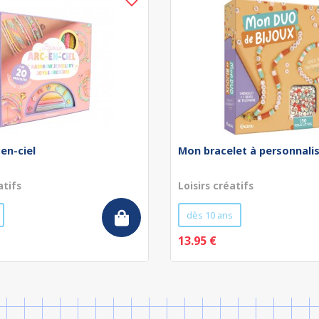
-en-ciel
Mon bracelet à personnali
atifs
Loisirs créatifs
dès 10 ans
13.95 €