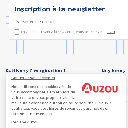
Inscription à la newsletter
En vous inscrivant à la newsletter, vous acceptez nos
CGU
.
Cultivons l'imagination !
Nos héros
Continuer sans accepter
Loup
P'tit Loup
Nous utilisons des cookies afin de
vous accompagner au mieux lors de
Les Héros du
votre visite et vous proposer ainsi la
Les Influenc
meilleure expérience qui soit en toute sécurité. Si vous le
Migali
souhaitez, vous êtes libres de revoir ces paramètres en
cliquant sur "Je choisis"
Petite Taupe
Azuro
L'équipe Auzou