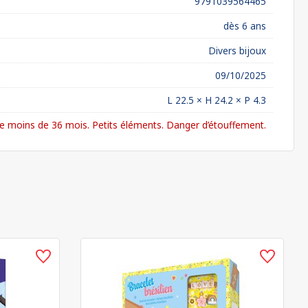
9791039564465
dès 6 ans
Divers bijoux
09/10/2025
L 22.5 × H 24.2 × P 4.3
 moins de 36 mois. Petits éléments. Danger d’étouffement.