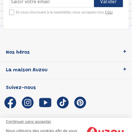
En vous inscrivant à la newsletter, vous acceptez nos
CGU
.
Nos héros
Loup
La maison Auzou
P'tit Loup
Les Héros du CP
Qui sommes-nous ?
Suivez-nous
Les Influenceuses
Notre histoire
Migali
Auzou s'engage
Petite Taupe
Auteurs et illustrateurs Auzou
Azuro
Nous rejoindre
Continuer sans accepter
Ma Boîte à Héros
Nous contacter
Nous utilisons des cookies afin de vous