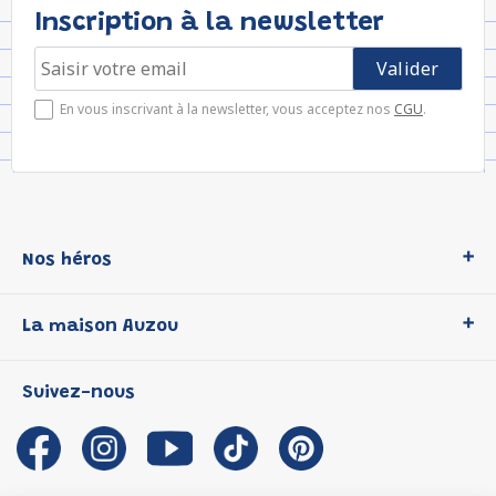
Inscription à la newsletter
En vous inscrivant à la newsletter, vous acceptez nos
CGU
.
Nos héros
Loup
La maison Auzou
P'tit Loup
Les Héros du CP
Qui sommes-nous ?
Suivez-nous
Les Influenceuses
Notre histoire
Migali
Auzou s'engage
Petite Taupe
Auteurs et illustrateurs Auzou