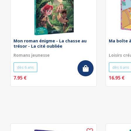
Mon roman énigme - La chasse au
Ma boîte à
trésor - La cité oubliée
Romans jeunesse
Loisirs cré
dès 6 ans
dès 6 ans
7.95 €
16.95 €