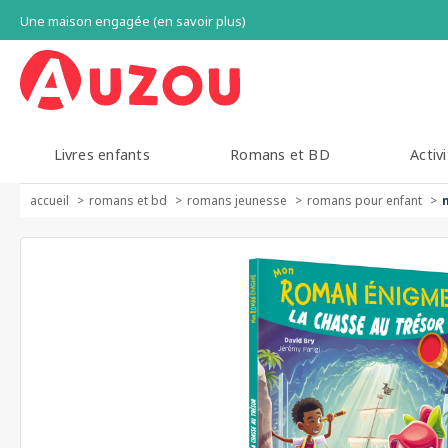
Une maison engagée (en savoir plus)
Livres enfants
Romans et BD
Activi
accueil
romans et bd
romans jeunesse
romans pour enfant