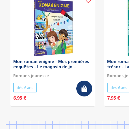
Mon roman enigme - Mes premières
Mon roman
enquêtes - Le magasin de jo...
trésor - L
Romans jeunesse
Romans je
dès 6 ans
dès 6 ans
6.95 €
7.95 €