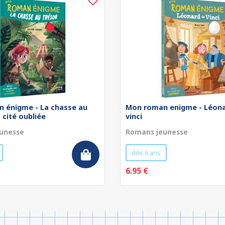
 énigme - La chasse au
Mon roman enigme - Léona
a cité oubliée
vinci
unesse
Romans jeunesse
dès 6 ans
6.95 €