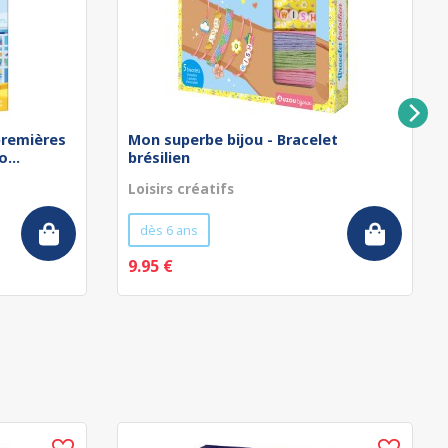
remières
Mon superbe bijou - Bracelet
...
brésilien
Loisirs créatifs
dès 6 ans
9.95 €