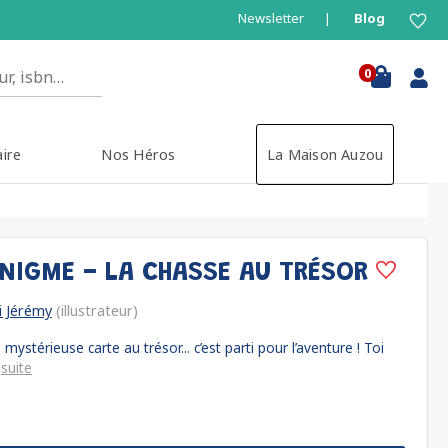
Newsletter
Blog
0
aire
Nos Héros
La Maison Auzou
IGME - LA CHASSE AU TRÉSOR
i Jérémy
(illustrateur)
mystérieuse carte au trésor... c’est parti pour l’aventure ! Toi
.
suite