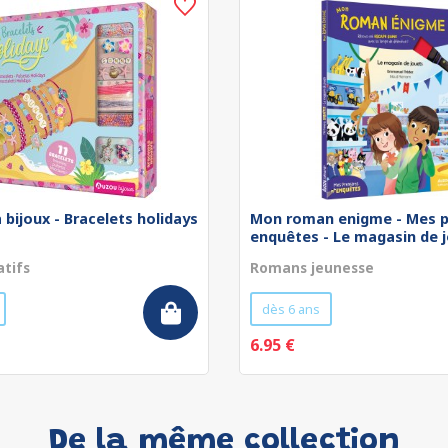
 bijoux - Bracelets holidays
Mon roman enigme - Mes p
enquêtes - Le magasin de jo
atifs
Romans jeunesse
dès 6 ans
6.95 €
De la même collection