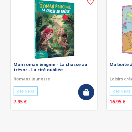
Mon roman énigme - La chasse au
Ma boîte à
trésor - La cité oubliée
Romans jeunesse
Loisirs cré
dès 6 ans
dès 6 ans
7.95 €
16.95 €