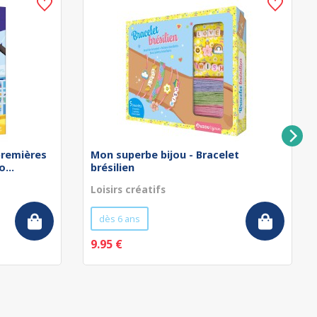
remières
Mon superbe bijou - Bracelet
...
brésilien
Loisirs créatifs
dès 6 ans
9.95 €