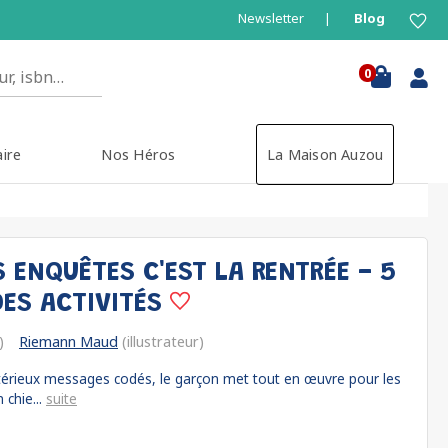
Newsletter
Blog
0
aire
Nos Héros
La Maison Auzou
 ENQUÊTES C'EST LA RENTRÉE - 5
DES ACTIVITÉS
)
Riemann Maud
(illustrateur)
érieux messages codés, le garçon met tout en œuvre pour les
 chie...
suite