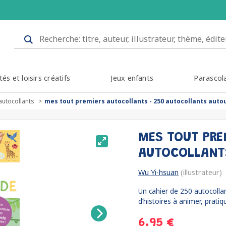
tés et loisirs créatifs
Jeux enfants
Parascol
autocollants
mes tout premiers autocollants - 250 autocollants aut
MES TOUT PRE
AUTOCOLLANT
Wu Yi-hsuan
(illustrateur)
Un cahier de 250 autocolla
d’histoires à animer, pratiq
6.95 €