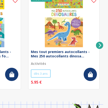
lants -
Mes tout premiers autocollants -
fo...
Mes 250 autocollants dinosa...
Activités
dès 3 ans
5.95 €