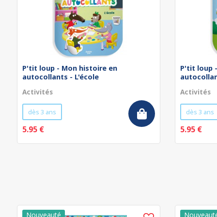
P'tit loup - Mon histoire en
P'tit loup
autocollants - L'école
autocollan
Activités
Activités
dès 3 ans
dès 3 ans
5.95 €
5.95 €