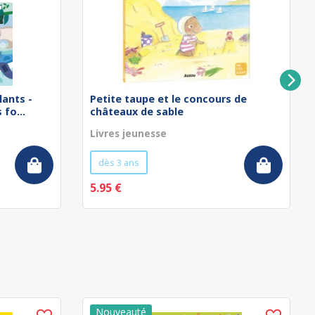
lants -
Petite taupe et le concours de
fo...
châteaux de sable
Livres jeunesse
dès 3 ans
5.95 €