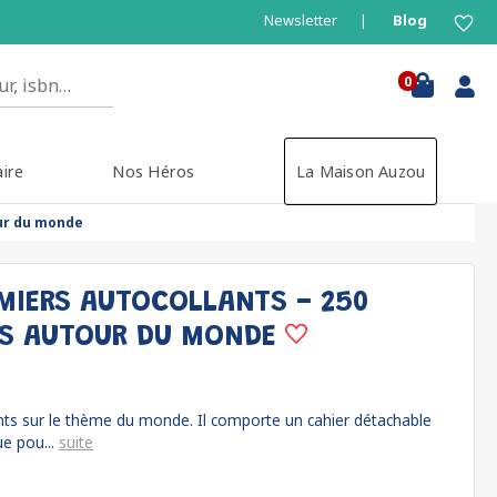
Newsletter
Blog
0
aire
Nos Héros
La Maison Auzou
our du monde
MIERS AUTOCOLLANTS - 250
S AUTOUR DU MONDE
nts sur le thème du monde. Il comporte un cahier détachable
ue pou...
suite