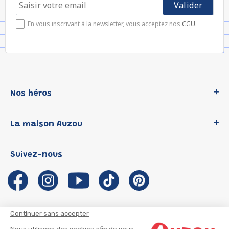
En vous inscrivant à la newsletter, vous acceptez nos
CGU
.
Nos héros
Loup
La maison Auzou
P'tit Loup
Les Héros du CP
Qui sommes-nous ?
Suivez-nous
Les Influenceuses
Notre histoire
Migali
Auzou s'engage
Petite Taupe
Auteurs et illustrateurs Auzou
Azuro
Nous rejoindre
Continuer sans accepter
Ma Boîte à Héros
Nous contacter