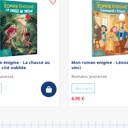
 énigme - La chasse au
Mon roman enigme - Léona
a cité oubliée
vinci
unesse
Romans jeunesse
dès 6 ans
6.95 €