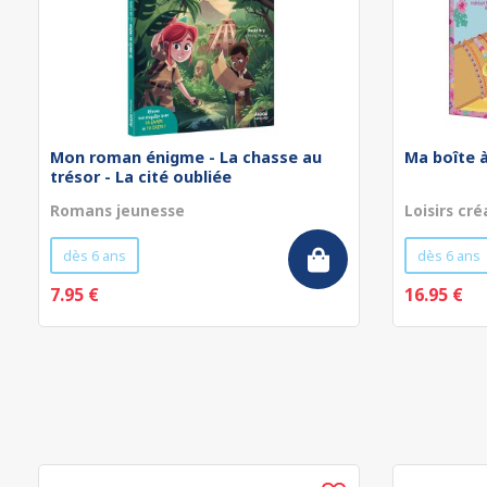
Mon roman énigme - La chasse au
Ma boîte à
trésor - La cité oubliée
Romans jeunesse
Loisirs cré
dès 6 ans
dès 6 ans
7.95 €
16.95 €