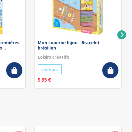
remières
Mon superbe bijou - Bracelet
...
brésilien
Loisirs créatifs
dès 6 ans
9.95 €