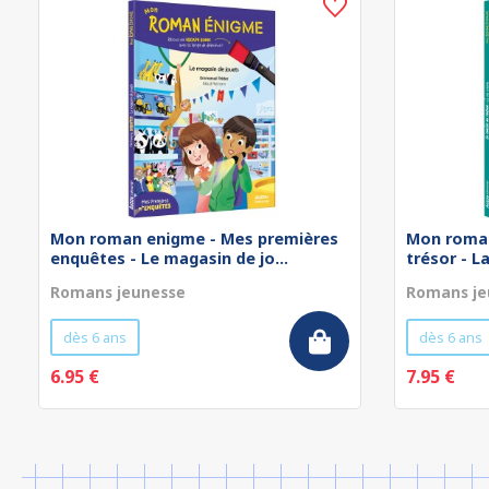
Mon roman enigme - Mes premières
Mon roman
enquêtes - Le magasin de jo...
trésor - L
Romans jeunesse
Romans je
dès 6 ans
dès 6 ans
6.95 €
7.95 €