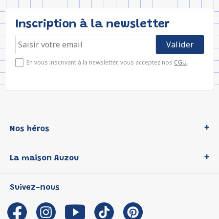
Inscription à la newsletter
En vous inscrivant à la newsletter, vous acceptez nos
CGU
.
Nos héros
Loup
La maison Auzou
P'tit Loup
Les Héros du CP
Qui sommes-nous ?
Suivez-nous
Les Influenceuses
Notre histoire
Migali
Auzou s'engage