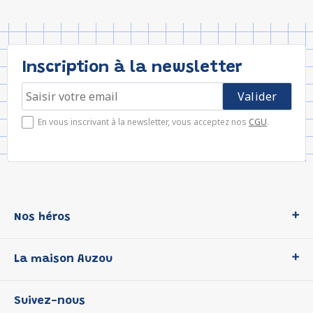
Inscription à la newsletter
En vous inscrivant à la newsletter, vous acceptez nos
CGU
.
Nos héros
Loup
La maison Auzou
P'tit Loup
Les Héros du CP
Qui sommes-nous ?
Suivez-nous
Les Influenceuses
Notre histoire