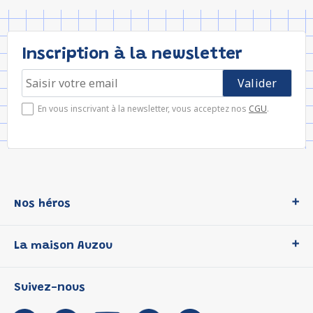
Inscription à la newsletter
En vous inscrivant à la newsletter, vous acceptez nos
CGU
.
Nos héros
Loup
La maison Auzou
P'tit Loup
Les Héros du CP
Qui sommes-nous ?
Suivez-nous
Les Influenceuses
Notre histoire