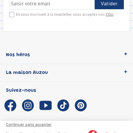
En vous inscrivant à la newsletter, vous acceptez nos
CGU
.
Nos héros
Loup
La maison Auzou
P'tit Loup
Les Héros du CP
Qui sommes-nous ?
Suivez-nous
Les Influenceuses
Notre histoire
Migali
Auzou s'engage
Petite Taupe
Auteurs et illustrateurs Auzou
Azuro
Nous rejoindre
Continuer sans accepter
Ma Boîte à Héros
Nous contacter