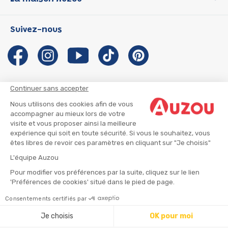
P'tit Loup
Les Héros du CP
Qui sommes-nous ?
Suivez-nous
Les Influenceuses
Notre histoire
Migali
Auzou s'engage
Petite Taupe
Auteurs et illustrateurs Auzou
Azuro
Nous rejoindre
Continuer sans accepter
Ma Boîte à Héros
Nous contacter
Nous utilisons des cookies afin de vous
CGU
Suivre mon colis
accompagner au mieux lors de votre
visite et vous proposer ainsi la meilleure
Infos consommateur
CGV
expérience qui soit en toute sécurité. Si vous le souhaitez, vous
Mentions légales
êtes libres de revoir ces paramètres en cliquant sur "Je choisis"
Nous rejoindre
L'équipe Auzou
Pour modifier vos préférences par la suite, cliquez sur le lien
'Préférences de cookies' situé dans le pied de page.
© 2026 - AUZOU
|
Plan du site
Consentements certifiés par
Ajouter au panier
Je choisis
OK pour moi