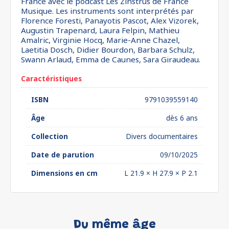
France avec le podcast Les Zinstrus de France
Musique. Les instruments sont interprétés par
Florence Foresti, Panayotis Pascot, Alex Vizorek,
Augustin Trapenard, Laura Felpin, Mathieu
Amalric, Virginie Hocq, Marie-Anne Chazel,
Laetitia Dosch, Didier Bourdon, Barbara Schulz,
Swann Arlaud, Emma de Caunes, Sara Giraudeau.
Caractéristiques
ISBN
9791039559140
Âge
dès 6 ans
Collection
Divers documentaires
Date de parution
09/10/2025
Dimensions en cm
L 21.9 × H 27.9 × P 2.1
Du même âge