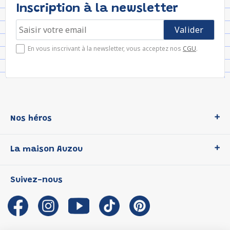
Inscription à la newsletter
En vous inscrivant à la newsletter, vous acceptez nos
CGU
.
Nos héros
Loup
La maison Auzou
P'tit Loup
Les Héros du CP
Qui sommes-nous ?
Suivez-nous
Les Influenceuses
Notre histoire
Migali
Auzou s'engage
Petite Taupe
Auteurs et illustrateurs Auzou