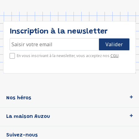
Inscription à la newsletter
En vous inscrivant à la newsletter, vous acceptez nos
CGU
.
Nos héros
Loup
La maison Auzou
P'tit Loup
Les Héros du CP
Qui sommes-nous ?
Suivez-nous
Les Influenceuses
Notre histoire