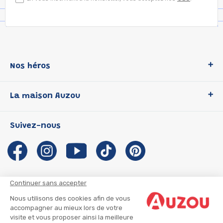
Nos héros
Loup
La maison Auzou
P'tit Loup
Les Héros du CP
Qui sommes-nous ?
Suivez-nous
Les Influenceuses
Notre histoire
Migali
Auzou s'engage
Petite Taupe
Auteurs et illustrateurs Auzou
Azuro
Nous rejoindre
Continuer sans accepter
Ma Boîte à Héros
Nous contacter
Nous utilisons des cookies afin de vous
CGU
Suivre mon colis
accompagner au mieux lors de votre
visite et vous proposer ainsi la meilleure
Infos consommateur
CGV