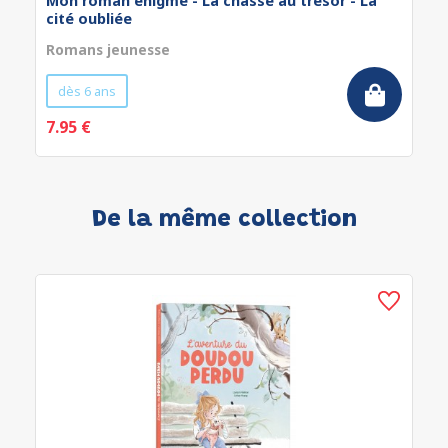
Mon roman énigme - La chasse au trésor - La
cité oubliée
Romans jeunesse
dès 6 ans
7.95 €
De la même collection