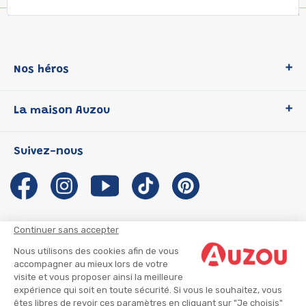
Nos héros
Loup
La maison Auzou
P'tit Loup
Les Héros du CP
Qui sommes-nous ?
Suivez-nous
Les Influenceuses
Notre histoire
Migali
Auzou s'engage
Petite Taupe
Auteurs et illustrateurs Auzou
Azuro
Nous rejoindre
Continuer sans accepter
Ma Boîte à Héros
Nous contacter
Nous utilisons des cookies afin de vous
CGU
Suivre mon colis
accompagner au mieux lors de votre
visite et vous proposer ainsi la meilleure
Infos consommateur
CGV
expérience qui soit en toute sécurité. Si vous le souhaitez, vous
Mentions légales
êtes libres de revoir ces paramètres en cliquant sur "Je choisis"