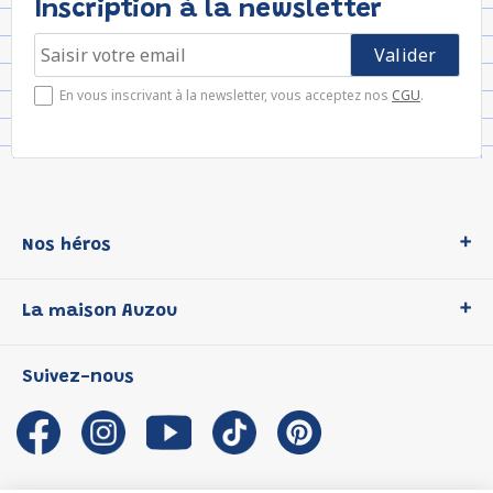
Inscription à la newsletter
En vous inscrivant à la newsletter, vous acceptez nos
CGU
.
Nos héros
Loup
La maison Auzou
P'tit Loup
Les Héros du CP
Qui sommes-nous ?
Suivez-nous
Les Influenceuses
Notre histoire
Migali
Auzou s'engage
Petite Taupe
Auteurs et illustrateurs Auzou
Azuro
Nous rejoindre