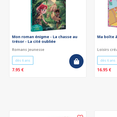
Mon roman énigme - La chasse au
Ma boîte à
trésor - La cité oubliée
Romans jeunesse
Loisirs cré
dès 6 ans
dès 6 ans
7.95 €
16.95 €