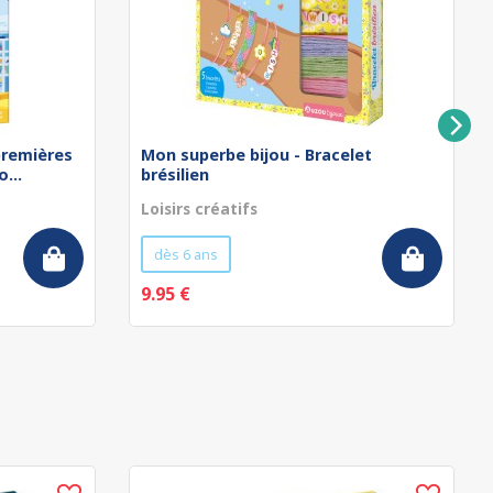
remières
Mon superbe bijou - Bracelet
...
brésilien
Loisirs créatifs
dès 6 ans
9.95 €