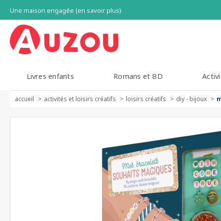
Une maison engagée (en savoir plus)
Livres enfants
Romans et BD
Activi
accueil
activités et loisirs créatifs
loisirs créatifs
diy - bijoux
m