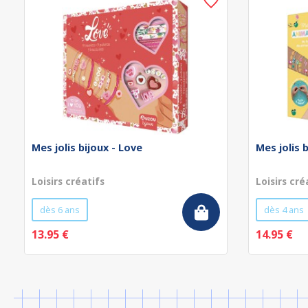
Mes jolis bijoux - Love
Mes jolis 
Loisirs créatifs
Loisirs cré
dès 6 ans
dès 4 ans
13.95 €
14.95 €