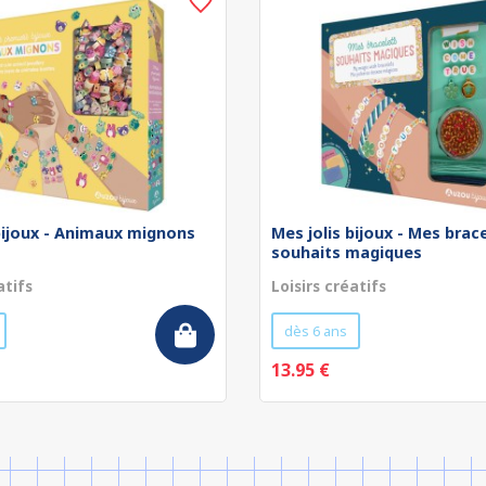
bijoux - Animaux mignons
Mes jolis bijoux - Mes brac
souhaits magiques
atifs
Loisirs créatifs
dès 6 ans
13.95 €