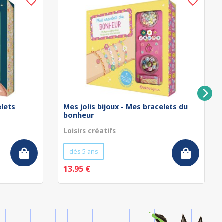
elets
Mes jolis bijoux - Mes bracelets du
bonheur
Loisirs créatifs
dès 5 ans
13.95 €