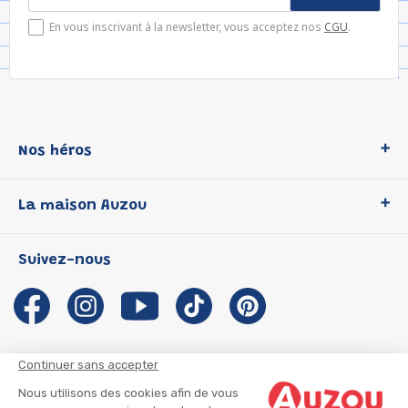
En vous inscrivant à la newsletter, vous acceptez nos
CGU
.
Nos héros
Loup
La maison Auzou
P'tit Loup
Les Héros du CP
Qui sommes-nous ?
Suivez-nous
Les Influenceuses
Notre histoire
Migali
Auzou s'engage
Petite Taupe
Auteurs et illustrateurs Auzou
Azuro
Nous rejoindre
Continuer sans accepter
Ma Boîte à Héros
Nous contacter
Nous utilisons des cookies afin de vous
CGU
Suivre mon colis