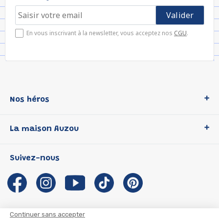
En vous inscrivant à la newsletter, vous acceptez nos
CGU
.
Nos héros
Loup
La maison Auzou
P'tit Loup
Les Héros du CP
Qui sommes-nous ?
Suivez-nous
Les Influenceuses
Notre histoire
Migali
Auzou s'engage
Petite Taupe
Auteurs et illustrateurs Auzou
Azuro
Nous rejoindre
Continuer sans accepter