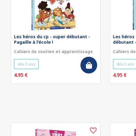
Les héros du cp - super débutant -
Les héros 
Pagaille à l'école !
débutant - 
Cahiers de soutien et apprentissage
Cahiers de
dès 5 ans
dès 5 ans
4.95 €
4.95 €