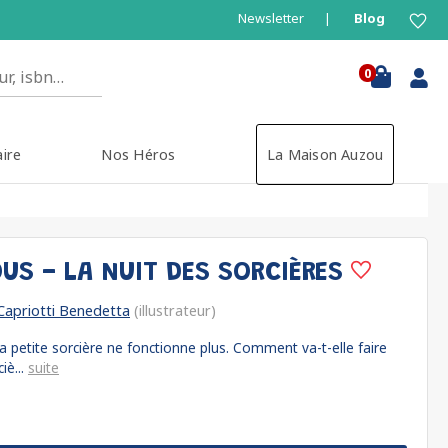
Newsletter
Blog
0
aire
Nos Héros
La Maison Auzou
US - LA NUIT DES SORCIÈRES
Capriotti Benedetta
(illustrateur)
a petite sorcière ne fonctionne plus. Comment va-t-elle faire
iè...
suite