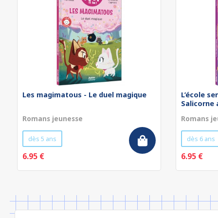
Les magimatous - Le duel magique
L’école se
Salicorne 
Romans jeunesse
Romans je
dès 5 ans
dès 6 ans
6.95 €
6.95 €