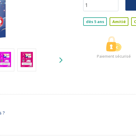
dès 5 ans
Amitié
Paiement sécurisé
s ?