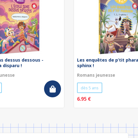
ns dessus dessous -
Les enquêtes de p’tit pharao
a disparu !
sphinx !
unesse
Romans jeunesse
dès 5 ans
6.95 €