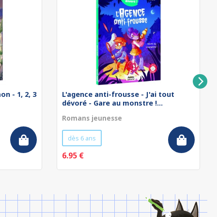
n - 1, 2, 3
L'agence anti-frousse - J'ai tout
dévoré - Gare au monstre !...
Romans jeunesse
dès 6 ans
6.95 €